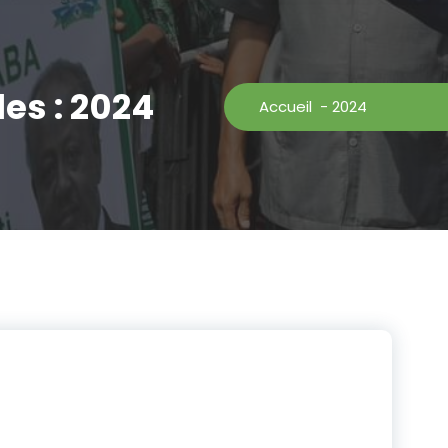
es : 2024
Accueil
-
2024
S
Galerie
itique 2.0 ! Notre
jiboutien(nes) un espace
idées, participer à des