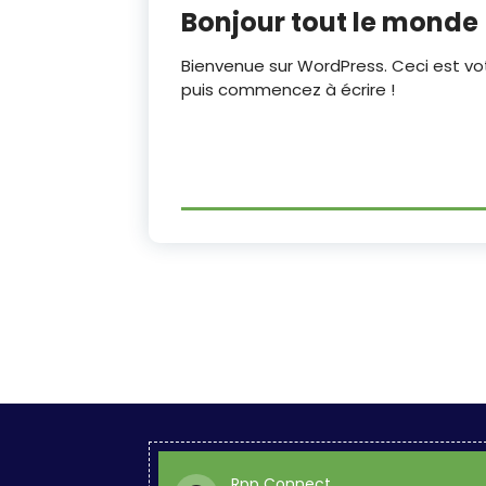
Bonjour tout le monde 
RPP CONNECT
Bienvenue sur WordPress. Ceci est vot
puis commencez à écrire !
Documents utiles
Statut du RPP
Réglement intérieur
Adhésion RPP
Télécharger l'App
RPPconnect
Rpp Connect