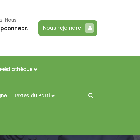
ez-Nous
Nous rejoindre
ppconnect.
 Médiathèque
gne
Textes du Parti