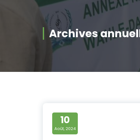
Archives annuell
RPP CONNECT SERVICE
Bienvenue dans l'ère de la connectivité pol
10
plateforme en ligne dédiée offrira aux d
sécurisé pour se connecter, partager des 
Août, 2024
discussions et rester informé !