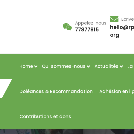
Écriv
Appelez-nous
hello@r
77877815
org
Home
Qui sommes-nous
Actualités
La
Doléances & Recommandation
Adhésion en li
Contributions et dons