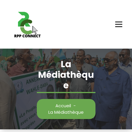
Aller
au
contenu
La
Médiathèqu
e
Accueil
-
La Médiathèque